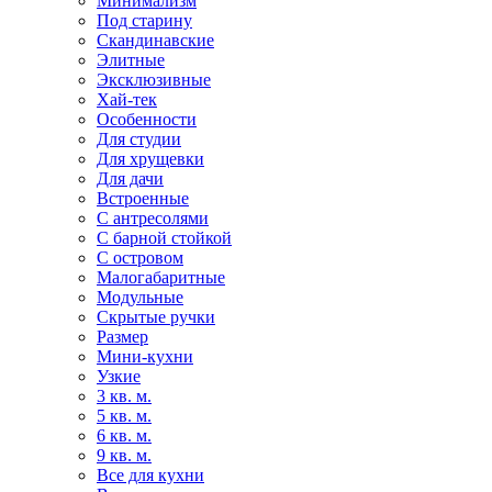
Минимализм
Под старину
Скандинавские
Элитные
Эксклюзивные
Хай-тек
Особенности
Для студии
Для хрущевки
Для дачи
Встроенные
С антресолями
С барной стойкой
С островом
Малогабаритные
Модульные
Скрытые ручки
Размер
Мини-кухни
Узкие
3 кв. м.
5 кв. м.
6 кв. м.
9 кв. м.
Все для кухни