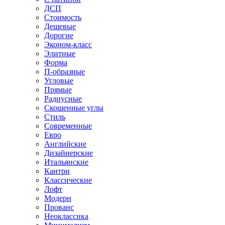
ДСП
Стоимость
Дешевые
Дорогие
Эконом-класс
Элитные
Форма
П-образные
Угловые
Прямые
Радиусные
Скошенные углы
Стиль
Современные
Евро
Английские
Дизайнерские
Итальянские
Кантри
Классические
Лофт
Модерн
Прованс
Неоклассика