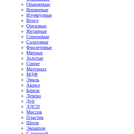
Оранжевые
Вишневые
Изумрудные
Венге
Ореховые
Янтарные
Сиреневые
Салатовые
Фиолетовые
Мятные
Золотые
Синие
Материал
МДФ
Эмаль
Акрил
Береза
Дерево
Дуб
ЛДСП
Массив
Пластик
Шпон
Экошпон
С патиной