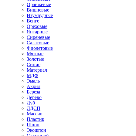
Оранжевые
Вишневые
Изумрудные
Венге
Ореховые
Янтарные
Сиреневые
Салатовые
Фиолетовые
Мятные
Золотые
Синие
Материал
МДФ
Эмаль
Акрил
Береза
Дерево
Дуб
ЛДСП
Массив
Пластик
Шпон
Экошпон
С патиной