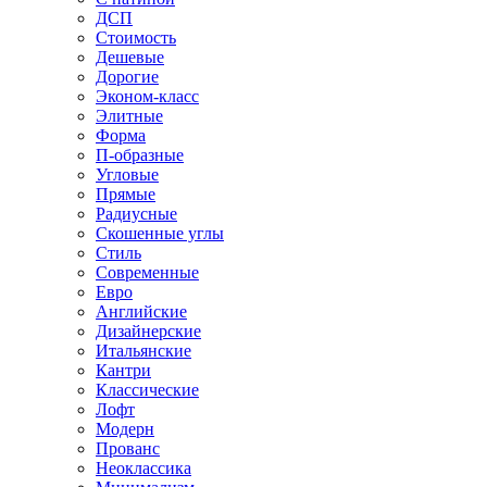
ДСП
Стоимость
Дешевые
Дорогие
Эконом-класс
Элитные
Форма
П-образные
Угловые
Прямые
Радиусные
Скошенные углы
Стиль
Современные
Евро
Английские
Дизайнерские
Итальянские
Кантри
Классические
Лофт
Модерн
Прованс
Неоклассика