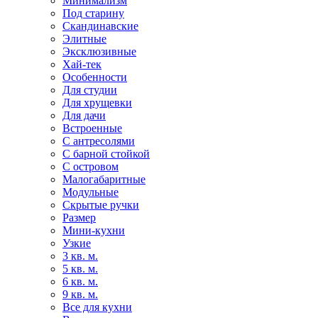
Минимализм
Под старину
Скандинавские
Элитные
Эксклюзивные
Хай-тек
Особенности
Для студии
Для хрущевки
Для дачи
Встроенные
С антресолями
С барной стойкой
С островом
Малогабаритные
Модульные
Скрытые ручки
Размер
Мини-кухни
Узкие
3 кв. м.
5 кв. м.
6 кв. м.
9 кв. м.
Все для кухни