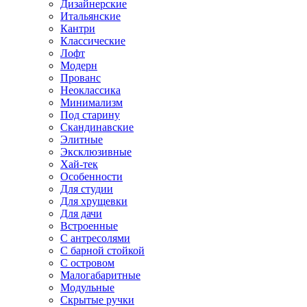
Дизайнерские
Итальянские
Кантри
Классические
Лофт
Модерн
Прованс
Неоклассика
Минимализм
Под старину
Скандинавские
Элитные
Эксклюзивные
Хай-тек
Особенности
Для студии
Для хрущевки
Для дачи
Встроенные
С антресолями
С барной стойкой
С островом
Малогабаритные
Модульные
Скрытые ручки