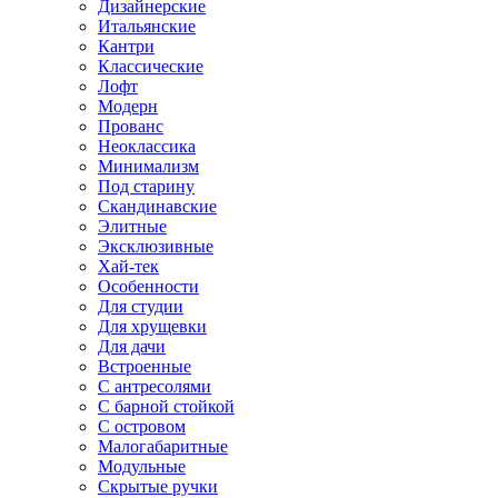
Дизайнерские
Итальянские
Кантри
Классические
Лофт
Модерн
Прованс
Неоклассика
Минимализм
Под старину
Скандинавские
Элитные
Эксклюзивные
Хай-тек
Особенности
Для студии
Для хрущевки
Для дачи
Встроенные
С антресолями
С барной стойкой
С островом
Малогабаритные
Модульные
Скрытые ручки