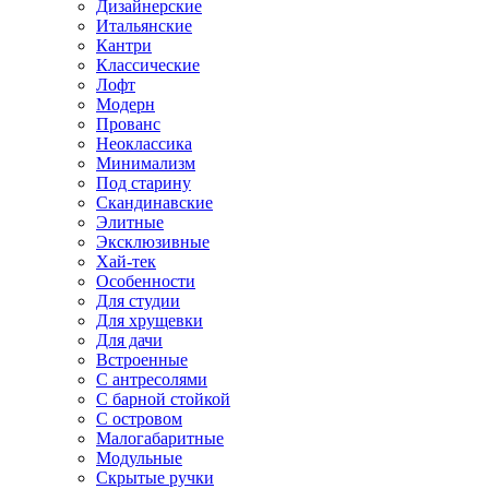
Дизайнерские
Итальянские
Кантри
Классические
Лофт
Модерн
Прованс
Неоклассика
Минимализм
Под старину
Скандинавские
Элитные
Эксклюзивные
Хай-тек
Особенности
Для студии
Для хрущевки
Для дачи
Встроенные
С антресолями
С барной стойкой
С островом
Малогабаритные
Модульные
Скрытые ручки