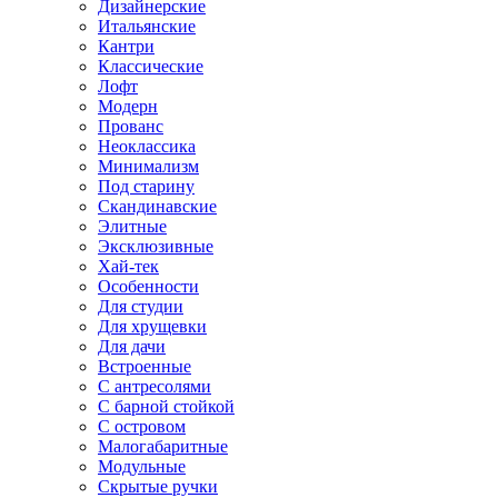
Дизайнерские
Итальянские
Кантри
Классические
Лофт
Модерн
Прованс
Неоклассика
Минимализм
Под старину
Скандинавские
Элитные
Эксклюзивные
Хай-тек
Особенности
Для студии
Для хрущевки
Для дачи
Встроенные
С антресолями
С барной стойкой
С островом
Малогабаритные
Модульные
Скрытые ручки