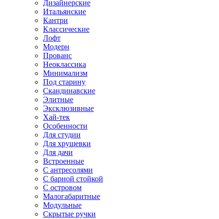
Дизайнерские
Итальянские
Кантри
Классические
Лофт
Модерн
Прованс
Неоклассика
Минимализм
Под старину
Скандинавские
Элитные
Эксклюзивные
Хай-тек
Особенности
Для студии
Для хрущевки
Для дачи
Встроенные
С антресолями
С барной стойкой
С островом
Малогабаритные
Модульные
Скрытые ручки