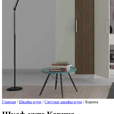
Главная
/
Шкафы-купе
/
Светлые шкафы-купе
/ Карина