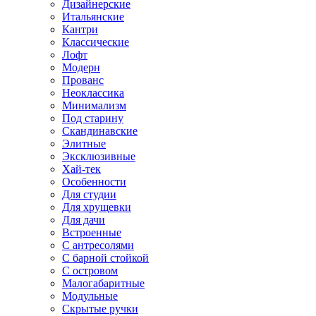
Дизайнерские
Итальянские
Кантри
Классические
Лофт
Модерн
Прованс
Неоклассика
Минимализм
Под старину
Скандинавские
Элитные
Эксклюзивные
Хай-тек
Особенности
Для студии
Для хрущевки
Для дачи
Встроенные
С антресолями
С барной стойкой
С островом
Малогабаритные
Модульные
Скрытые ручки