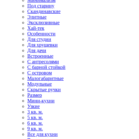
Минимализм
Под старину
Скандинавские
Элитные
Эксклюзивные
Хай-тек
Особенности
Для студии
Для хрущевки
Для дачи
Встроенные
С антресолями
С барной стойкой
С островом
Малогабаритные
Модульные
Скрытые ручки
Размер
Мини-кухни
Узкие
3 кв. м.
5 кв. м.
6 кв. м.
9 кв. м.
Все для кухни