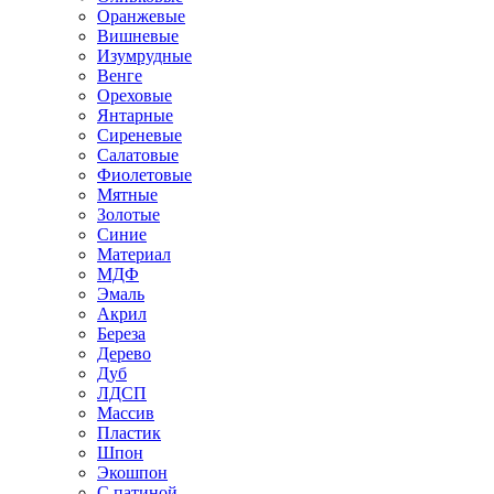
Оранжевые
Вишневые
Изумрудные
Венге
Ореховые
Янтарные
Сиреневые
Салатовые
Фиолетовые
Мятные
Золотые
Синие
Материал
МДФ
Эмаль
Акрил
Береза
Дерево
Дуб
ЛДСП
Массив
Пластик
Шпон
Экошпон
С патиной