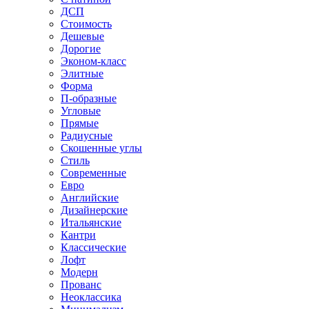
ДСП
Стоимость
Дешевые
Дорогие
Эконом-класс
Элитные
Форма
П-образные
Угловые
Прямые
Радиусные
Скошенные углы
Стиль
Современные
Евро
Английские
Дизайнерские
Итальянские
Кантри
Классические
Лофт
Модерн
Прованс
Неоклассика