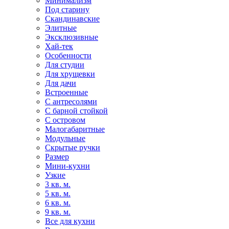
Минимализм
Под старину
Скандинавские
Элитные
Эксклюзивные
Хай-тек
Особенности
Для студии
Для хрущевки
Для дачи
Встроенные
С антресолями
С барной стойкой
С островом
Малогабаритные
Модульные
Скрытые ручки
Размер
Мини-кухни
Узкие
3 кв. м.
5 кв. м.
6 кв. м.
9 кв. м.
Все для кухни