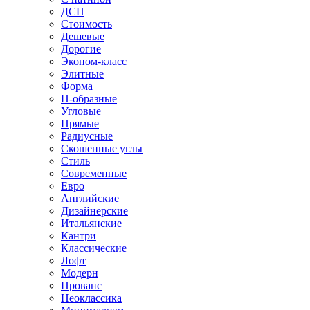
ДСП
Стоимость
Дешевые
Дорогие
Эконом-класс
Элитные
Форма
П-образные
Угловые
Прямые
Радиусные
Скошенные углы
Стиль
Современные
Евро
Английские
Дизайнерские
Итальянские
Кантри
Классические
Лофт
Модерн
Прованс
Неоклассика