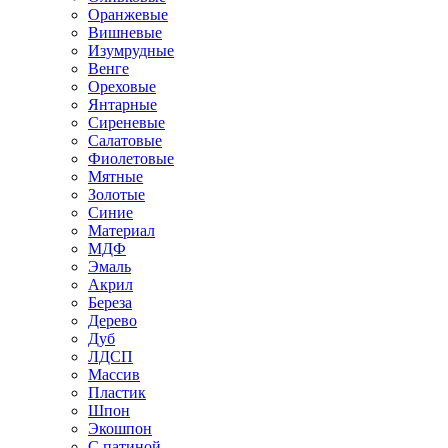
Оранжевые
Вишневые
Изумрудные
Венге
Ореховые
Янтарные
Сиреневые
Салатовые
Фиолетовые
Мятные
Золотые
Синие
Материал
МДФ
Эмаль
Акрил
Береза
Дерево
Дуб
ЛДСП
Массив
Пластик
Шпон
Экошпон
С патиной