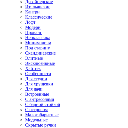
Дизайнерские
Итальянские
Кантри
Классические
Лофт
Модерн
Прованс
Неоклассика
Минимализм
Под старину
Скандинавские
Элитные
Эксклюзивные
Хай-тек
Особенности
Для студии
Для хрущевки
Для дачи
Встроенные
С антресолями
С барной стойкой
С островом
Малогабаритные
Модульные
Скрытые ручки