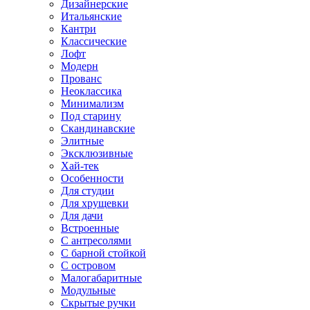
Дизайнерские
Итальянские
Кантри
Классические
Лофт
Модерн
Прованс
Неоклассика
Минимализм
Под старину
Скандинавские
Элитные
Эксклюзивные
Хай-тек
Особенности
Для студии
Для хрущевки
Для дачи
Встроенные
С антресолями
С барной стойкой
С островом
Малогабаритные
Модульные
Скрытые ручки