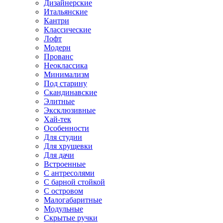
Дизайнерские
Итальянские
Кантри
Классические
Лофт
Модерн
Прованс
Неоклассика
Минимализм
Под старину
Скандинавские
Элитные
Эксклюзивные
Хай-тек
Особенности
Для студии
Для хрущевки
Для дачи
Встроенные
С антресолями
С барной стойкой
С островом
Малогабаритные
Модульные
Скрытые ручки