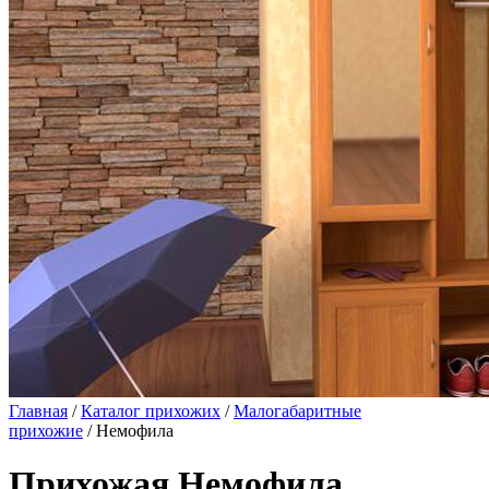
Главная
/
Каталог прихожих
/
Малогабаритные
прихожие
/ Немофила
Прихожая Немофила