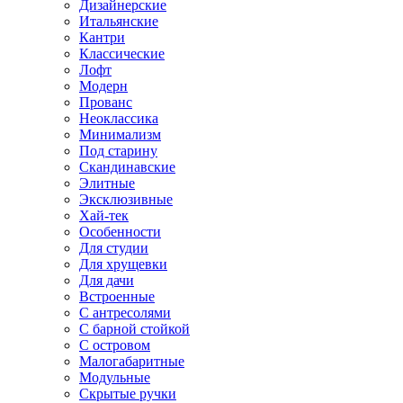
Дизайнерские
Итальянские
Кантри
Классические
Лофт
Модерн
Прованс
Неоклассика
Минимализм
Под старину
Скандинавские
Элитные
Эксклюзивные
Хай-тек
Особенности
Для студии
Для хрущевки
Для дачи
Встроенные
С антресолями
С барной стойкой
С островом
Малогабаритные
Модульные
Скрытые ручки