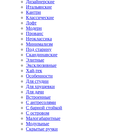
Дизайнерские
Итальянские
Кантри
Классические
Лофт
Модерн
Прованс
Неоклассика
Минимализм
Под старину
Скандинавские
Элитные
Эксклюзивные
Хай-тек
Особенности
Для студии
Для хрущевки
Для дачи
Встроенные
С антресолями
С барной стойкой
С островом
Малогабаритные
Модульные
Скрытые ручки