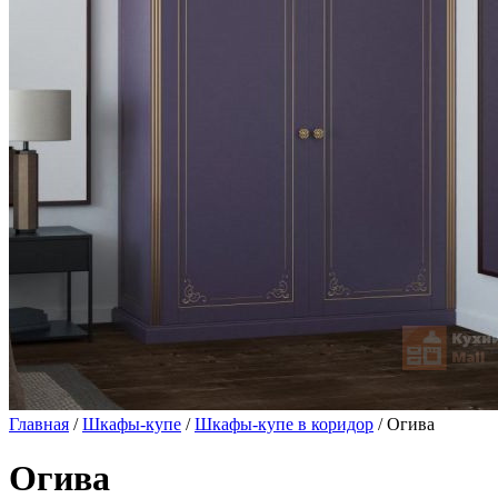
Главная
/
Шкафы-купе
/
Шкафы-купе в коридор
/ Огива
Огива