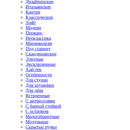
Дизайнерские
Итальянские
Кантри
Классические
Лофт
Модерн
Прованс
Неоклассика
Минимализм
Под старину
Скандинавские
Элитные
Эксклюзивные
Хай-тек
Особенности
Для студии
Для хрущевки
Для дачи
Встроенные
С антресолями
С барной стойкой
С островом
Малогабаритные
Модульные
Скрытые ручки