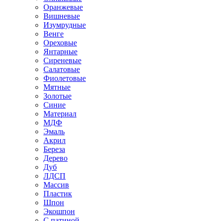
Оранжевые
Вишневые
Изумрудные
Венге
Ореховые
Янтарные
Сиреневые
Салатовые
Фиолетовые
Мятные
Золотые
Синие
Материал
МДФ
Эмаль
Акрил
Береза
Дерево
Дуб
ЛДСП
Массив
Пластик
Шпон
Экошпон
С патиной