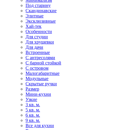
Минимализм
Под старину
Скандинавские
Элитные
Эксклюзивные
Хай-тек
Особенности
Для студии
Для хрущевки
Для дачи
Встроенные
С антресолями
С барной стойкой
С островом
Малогабаритные
Модульные
Скрытые ручки
Размер
Мини-кухни
Узкие
3 кв. м.
5 кв. м.
6 кв. м.
9 кв. м.
Все для кухни