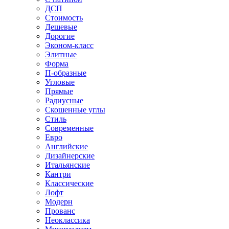
ДСП
Стоимость
Дешевые
Дорогие
Эконом-класс
Элитные
Форма
П-образные
Угловые
Прямые
Радиусные
Скошенные углы
Стиль
Современные
Евро
Английские
Дизайнерские
Итальянские
Кантри
Классические
Лофт
Модерн
Прованс
Неоклассика