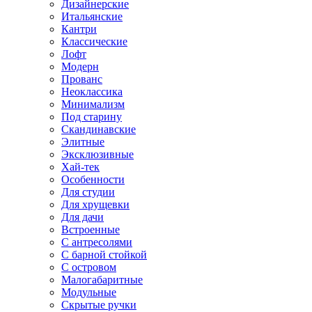
Дизайнерские
Итальянские
Кантри
Классические
Лофт
Модерн
Прованс
Неоклассика
Минимализм
Под старину
Скандинавские
Элитные
Эксклюзивные
Хай-тек
Особенности
Для студии
Для хрущевки
Для дачи
Встроенные
С антресолями
С барной стойкой
С островом
Малогабаритные
Модульные
Скрытые ручки