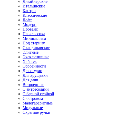
Дизайнерские
Итальянские
Кантри
Классические
Лофт
Модерн
Прованс
Неоклассика
Минимализм
Под старину
Скандинавские
Элитные
Эксклюзивные
Хай-тек
Особенности
Для студии
Для хрущевки
Для дачи
Встроенные
С антресолями
С барной стойкой
С островом
Малогабаритные
Модульные
Скрытые ручки