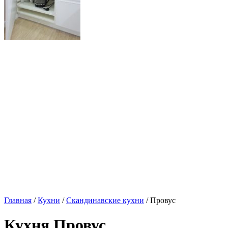
Главная
/
Кухни
/
Скандинавские кухни
/ Провус
Кухня Провус