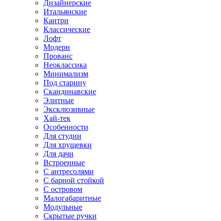
Дизайнерские
Итальянские
Кантри
Классические
Лофт
Модерн
Прованс
Неоклассика
Минимализм
Под старину
Скандинавские
Элитные
Эксклюзивные
Хай-тек
Особенности
Для студии
Для хрущевки
Для дачи
Встроенные
С антресолями
С барной стойкой
С островом
Малогабаритные
Модульные
Скрытые ручки