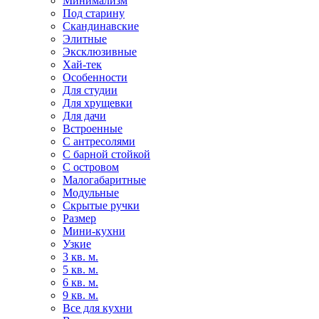
Минимализм
Под старину
Скандинавские
Элитные
Эксклюзивные
Хай-тек
Особенности
Для студии
Для хрущевки
Для дачи
Встроенные
С антресолями
С барной стойкой
С островом
Малогабаритные
Модульные
Скрытые ручки
Размер
Мини-кухни
Узкие
3 кв. м.
5 кв. м.
6 кв. м.
9 кв. м.
Все для кухни