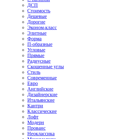
ДСП
Стоимость
Дешевые
Дорогие
Эконом-класс
Элитные
Форма
П-образные
Угловые
Прямые
Радиусные
Скошенные углы
Стиль
Современные
Евро
Английские
Дизайнерские
Итальянские
Кантри
Классические
Лофт
Модерн
Прованс
Неоклассика