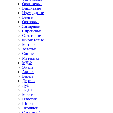
Оранжевые
Вишневые
Изумрудные
Венге
Ореховые
Янтарные
Сиреневые
Салатовые
Фиолетовые
Мятные
Золотые
Синие
Материал
МДФ
Эмаль
Акрил
Береза
Дерево
Дуб
ЛДСП
Массив
Пластик
Шпон
Экошпон
С патиной