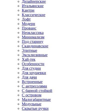
Дизайнерские
Итальянские
Кантри
Классические
Лофт
Модерн
Прованс
Неоклассика
Минимализм
Под старину
Скандинавские
Элитные
Эксклюзивные
Хай-тек
Особенности
Для студии
Для хрущевки
Для дачи
Встроенные
С антресолями
С барной стойкой
С островом
Малогабаритные
Модульные
Скрытые ручки