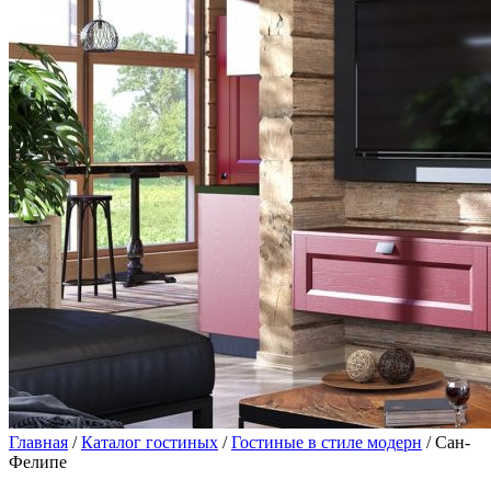
Главная
/
Каталог гостиных
/
Гостиные в стиле модерн
/ Сан-
Фелипе