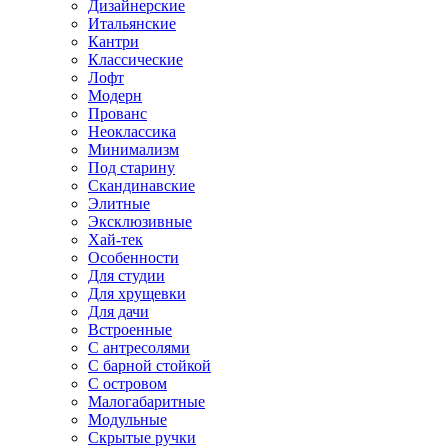
Дизайнерские
Итальянские
Кантри
Классические
Лофт
Модерн
Прованс
Неоклассика
Минимализм
Под старину
Скандинавские
Элитные
Эксклюзивные
Хай-тек
Особенности
Для студии
Для хрущевки
Для дачи
Встроенные
С антресолями
С барной стойкой
С островом
Малогабаритные
Модульные
Скрытые ручки