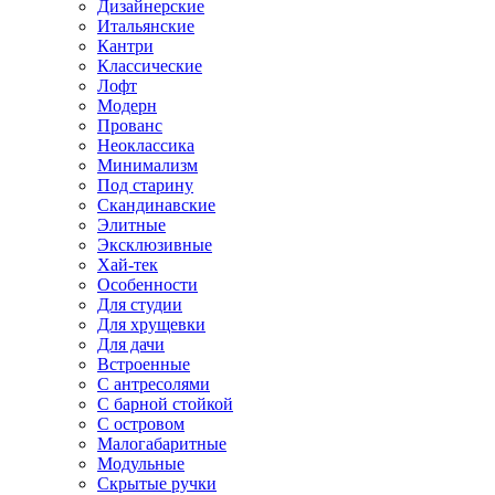
Дизайнерские
Итальянские
Кантри
Классические
Лофт
Модерн
Прованс
Неоклассика
Минимализм
Под старину
Скандинавские
Элитные
Эксклюзивные
Хай-тек
Особенности
Для студии
Для хрущевки
Для дачи
Встроенные
С антресолями
С барной стойкой
С островом
Малогабаритные
Модульные
Скрытые ручки