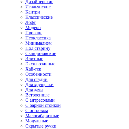
Дизайнерские
Итальянские
Кантри
Классические
Лофт
Модерн
Прованс
Неоклассика
Минимализм
Под старину
Скандинавские
Элитные
Эксклюзивные
Хай-тек
Особенности
Для студии
Для хрущевки
Для дачи
Встроенные
С антресолями
С барной стойкой
С островом
Малогабаритные
Модульные
Скрытые ручки