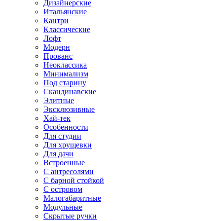
Дизайнерские
Итальянские
Кантри
Классические
Лофт
Модерн
Прованс
Неоклассика
Минимализм
Под старину
Скандинавские
Элитные
Эксклюзивные
Хай-тек
Особенности
Для студии
Для хрущевки
Для дачи
Встроенные
С антресолями
С барной стойкой
С островом
Малогабаритные
Модульные
Скрытые ручки