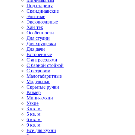
Минимализм
Под старину
Скандинавские
Элитные
Эксклюзивные
Хай-тек
Особенности
Для студии
Для хрущевки
Для дачи
Встроенные
С антресолями
С барной стойкой
С островом
Малогабаритные
Модульные
Скрытые ручки
Размер
Мини-кухни
Узкие
3 кв. м.
5 кв. м.
6 кв. м.
9 кв. м.
Все для кухни