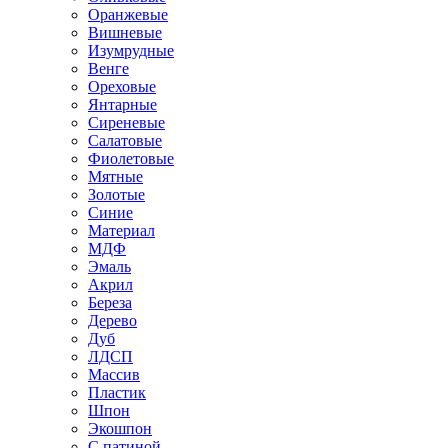
Оранжевые
Вишневые
Изумрудные
Венге
Ореховые
Янтарные
Сиреневые
Салатовые
Фиолетовые
Мятные
Золотые
Синие
Материал
МДФ
Эмаль
Акрил
Береза
Дерево
Дуб
ЛДСП
Массив
Пластик
Шпон
Экошпон
С патиной