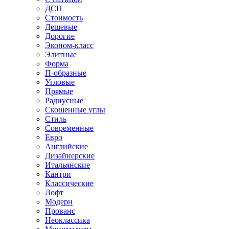
ДСП
Стоимость
Дешевые
Дорогие
Эконом-класс
Элитные
Форма
П-образные
Угловые
Прямые
Радиусные
Скошенные углы
Стиль
Современные
Евро
Английские
Дизайнерские
Итальянские
Кантри
Классические
Лофт
Модерн
Прованс
Неоклассика