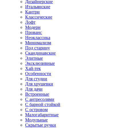
Дизайнерские
Итальянские
Кантри
Классические
Лофт
Модерн
Прованс
Неоклассика
Минимализм
Под старину
Скандинавские
Элитные
Эксклюзивные
Хай-тек
Особенности
Для студии
Для хрущевки
Для дачи
Встроенные
С антресолями
С барной стойкой
С островом
Малогабаритные
Модульные
Скрытые ручки