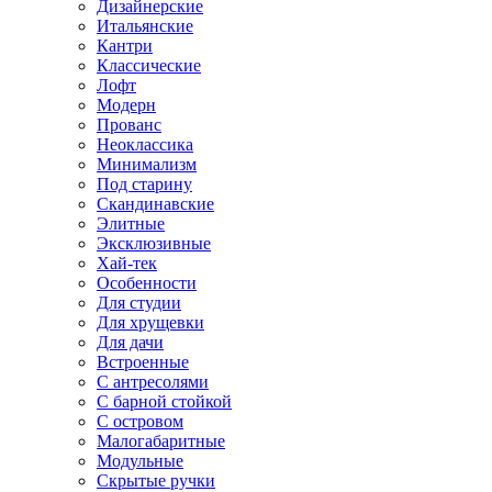
Дизайнерские
Итальянские
Кантри
Классические
Лофт
Модерн
Прованс
Неоклассика
Минимализм
Под старину
Скандинавские
Элитные
Эксклюзивные
Хай-тек
Особенности
Для студии
Для хрущевки
Для дачи
Встроенные
С антресолями
С барной стойкой
С островом
Малогабаритные
Модульные
Скрытые ручки