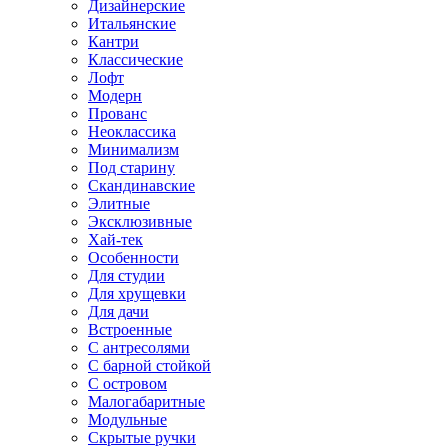
Дизайнерские
Итальянские
Кантри
Классические
Лофт
Модерн
Прованс
Неоклассика
Минимализм
Под старину
Скандинавские
Элитные
Эксклюзивные
Хай-тек
Особенности
Для студии
Для хрущевки
Для дачи
Встроенные
С антресолями
С барной стойкой
С островом
Малогабаритные
Модульные
Скрытые ручки