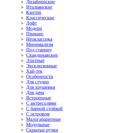
Дизайнерские
Итальянские
Кантри
Классические
Лофт
Модерн
Прованс
Неоклассика
Минимализм
Под старину
Скандинавские
Элитные
Эксклюзивные
Хай-тек
Особенности
Для студии
Для хрущевки
Для дачи
Встроенные
С антресолями
С барной стойкой
С островом
Малогабаритные
Модульные
Скрытые ручки