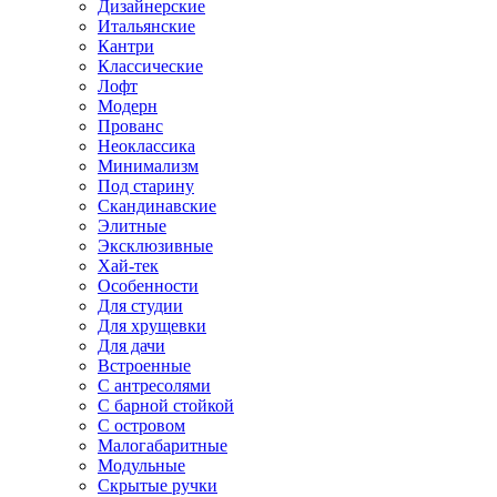
Дизайнерские
Итальянские
Кантри
Классические
Лофт
Модерн
Прованс
Неоклассика
Минимализм
Под старину
Скандинавские
Элитные
Эксклюзивные
Хай-тек
Особенности
Для студии
Для хрущевки
Для дачи
Встроенные
С антресолями
С барной стойкой
С островом
Малогабаритные
Модульные
Скрытые ручки