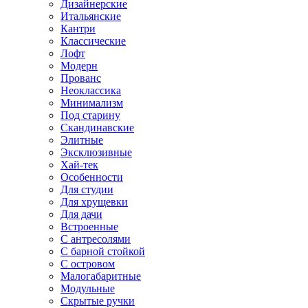
Дизайнерские
Итальянские
Кантри
Классические
Лофт
Модерн
Прованс
Неоклассика
Минимализм
Под старину
Скандинавские
Элитные
Эксклюзивные
Хай-тек
Особенности
Для студии
Для хрущевки
Для дачи
Встроенные
С антресолями
С барной стойкой
С островом
Малогабаритные
Модульные
Скрытые ручки