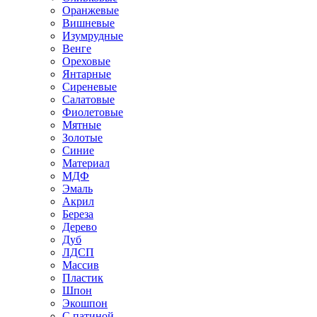
Оранжевые
Вишневые
Изумрудные
Венге
Ореховые
Янтарные
Сиреневые
Салатовые
Фиолетовые
Мятные
Золотые
Синие
Материал
МДФ
Эмаль
Акрил
Береза
Дерево
Дуб
ЛДСП
Массив
Пластик
Шпон
Экошпон
С патиной