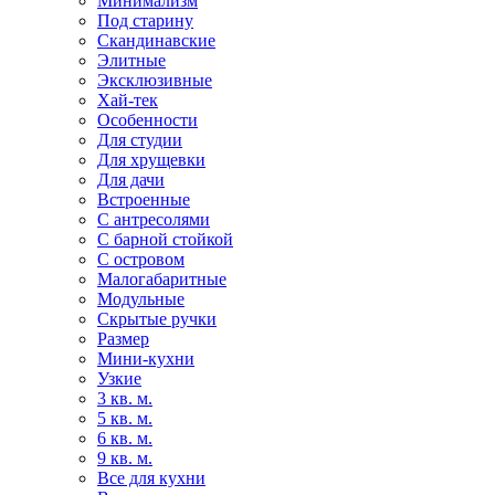
Минимализм
Под старину
Скандинавские
Элитные
Эксклюзивные
Хай-тек
Особенности
Для студии
Для хрущевки
Для дачи
Встроенные
С антресолями
С барной стойкой
С островом
Малогабаритные
Модульные
Скрытые ручки
Размер
Мини-кухни
Узкие
3 кв. м.
5 кв. м.
6 кв. м.
9 кв. м.
Все для кухни