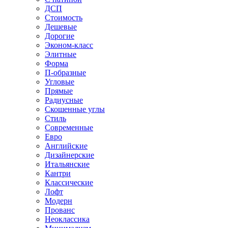
ДСП
Стоимость
Дешевые
Дорогие
Эконом-класс
Элитные
Форма
П-образные
Угловые
Прямые
Радиусные
Скошенные углы
Стиль
Современные
Евро
Английские
Дизайнерские
Итальянские
Кантри
Классические
Лофт
Модерн
Прованс
Неоклассика