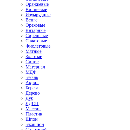
Оранжевые
Вишневые
Изумрудные
Венге
Ореховые
Янтарные
Сиреневые
Салатовые
Фиолетовые
Мятные
Золотые
Синие
Материал
МДФ
Эмаль
Акрил
Береза
Дерево
Дуб
ЛДСП
Массив
Пластик
Шпон
Экошпон
С патиной