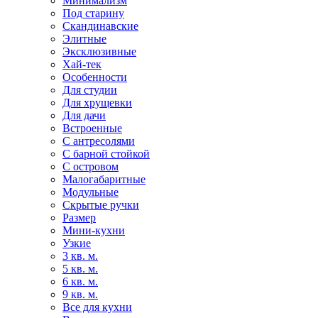
Минимализм
Под старину
Скандинавские
Элитные
Эксклюзивные
Хай-тек
Особенности
Для студии
Для хрущевки
Для дачи
Встроенные
С антресолями
С барной стойкой
С островом
Малогабаритные
Модульные
Скрытые ручки
Размер
Мини-кухни
Узкие
3 кв. м.
5 кв. м.
6 кв. м.
9 кв. м.
Все для кухни