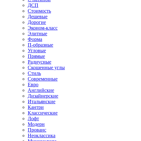
ДСП
Стоимость
Дешевые
Дорогие
Эконом-класс
Элитные
Форма
П-образные
Угловые
Прямые
Радиусные
Скошенные углы
Стиль
Современные
Евро
Английские
Дизайнерские
Итальянские
Кантри
Классические
Лофт
Модерн
Прованс
Неоклассика