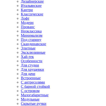
Дизайнерские
Итальянские
Кантри
Классические
Лофт
Модерн
Прованс
Неоклассика
Минимализм
Под старину
Скандинавские
Элитные
Эксклюзивные
Хай-тек
Особенности
Для студии
Для хрущевки
Для дачи
Встроенные
С антресолями
С барной стойкой
С островом
Малогабаритные
Модульные
Скрытые ручки