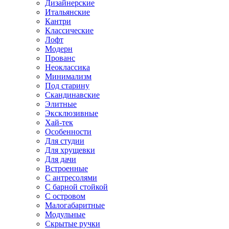
Дизайнерские
Итальянские
Кантри
Классические
Лофт
Модерн
Прованс
Неоклассика
Минимализм
Под старину
Скандинавские
Элитные
Эксклюзивные
Хай-тек
Особенности
Для студии
Для хрущевки
Для дачи
Встроенные
С антресолями
С барной стойкой
С островом
Малогабаритные
Модульные
Скрытые ручки