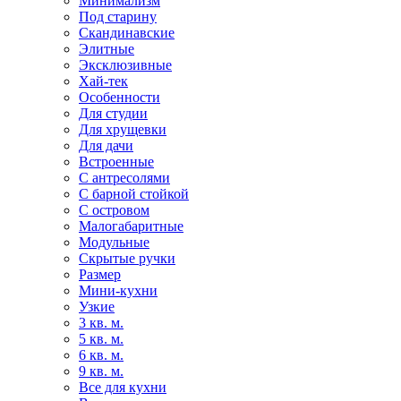
Минимализм
Под старину
Скандинавские
Элитные
Эксклюзивные
Хай-тек
Особенности
Для студии
Для хрущевки
Для дачи
Встроенные
С антресолями
С барной стойкой
С островом
Малогабаритные
Модульные
Скрытые ручки
Размер
Мини-кухни
Узкие
3 кв. м.
5 кв. м.
6 кв. м.
9 кв. м.
Все для кухни