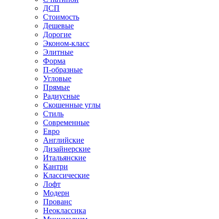
ДСП
Стоимость
Дешевые
Дорогие
Эконом-класс
Элитные
Форма
П-образные
Угловые
Прямые
Радиусные
Скошенные углы
Стиль
Современные
Евро
Английские
Дизайнерские
Итальянские
Кантри
Классические
Лофт
Модерн
Прованс
Неоклассика