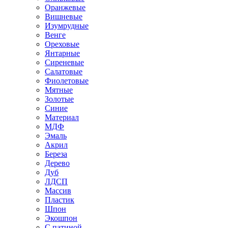
Оранжевые
Вишневые
Изумрудные
Венге
Ореховые
Янтарные
Сиреневые
Салатовые
Фиолетовые
Мятные
Золотые
Синие
Материал
МДФ
Эмаль
Акрил
Береза
Дерево
Дуб
ЛДСП
Массив
Пластик
Шпон
Экошпон
С патиной