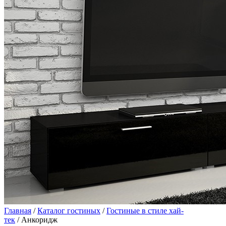
Главная
/
Каталог гостиных
/
Гостиные в стиле хай-
тек
/ Анкоридж