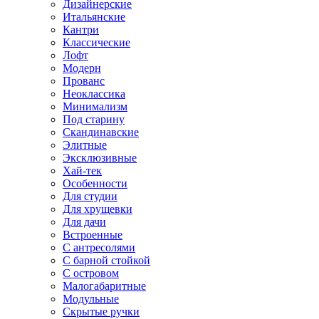
Дизайнерские
Итальянские
Кантри
Классические
Лофт
Модерн
Прованс
Неоклассика
Минимализм
Под старину
Скандинавские
Элитные
Эксклюзивные
Хай-тек
Особенности
Для студии
Для хрущевки
Для дачи
Встроенные
С антресолями
С барной стойкой
С островом
Малогабаритные
Модульные
Скрытые ручки