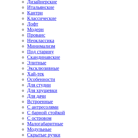
Дизайнерские
Итальянские
Кантри
Классические
Лофт
Модерн
Прованс
Неоклассика
Минимализм
Под старину
Скандинавские
Элитные
Эксклюзивные
Хай-тек
Особенности
Для студии
Для хрущевки
Для дачи
Встроенные
С антресолями
С барной стойкой
С островом
Малогабаритные
Модульные
Скрытые ручки