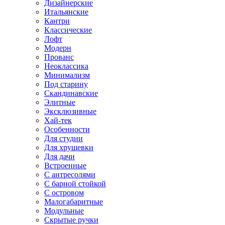
Дизайнерские
Итальянские
Кантри
Классические
Лофт
Модерн
Прованс
Неоклассика
Минимализм
Под старину
Скандинавские
Элитные
Эксклюзивные
Хай-тек
Особенности
Для студии
Для хрущевки
Для дачи
Встроенные
С антресолями
С барной стойкой
С островом
Малогабаритные
Модульные
Скрытые ручки