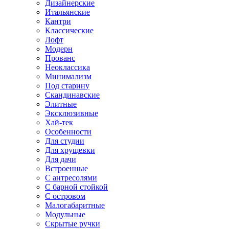
Дизайнерские
Итальянские
Кантри
Классические
Лофт
Модерн
Прованс
Неоклассика
Минимализм
Под старину
Скандинавские
Элитные
Эксклюзивные
Хай-тек
Особенности
Для студии
Для хрущевки
Для дачи
Встроенные
С антресолями
С барной стойкой
С островом
Малогабаритные
Модульные
Скрытые ручки