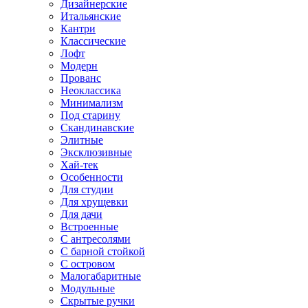
Дизайнерские
Итальянские
Кантри
Классические
Лофт
Модерн
Прованс
Неоклассика
Минимализм
Под старину
Скандинавские
Элитные
Эксклюзивные
Хай-тек
Особенности
Для студии
Для хрущевки
Для дачи
Встроенные
С антресолями
С барной стойкой
С островом
Малогабаритные
Модульные
Скрытые ручки