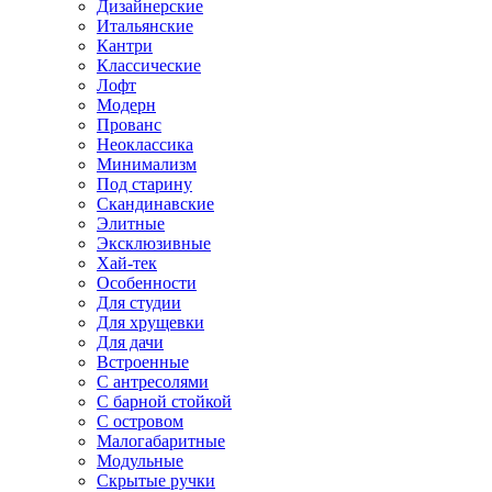
Дизайнерские
Итальянские
Кантри
Классические
Лофт
Модерн
Прованс
Неоклассика
Минимализм
Под старину
Скандинавские
Элитные
Эксклюзивные
Хай-тек
Особенности
Для студии
Для хрущевки
Для дачи
Встроенные
С антресолями
С барной стойкой
С островом
Малогабаритные
Модульные
Скрытые ручки