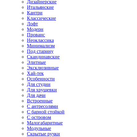
Дизайнерские
Итальянские
Кантри
Классические
Лофт
Модерн
Прованс
Неоклассика
Минимализм
Под старину
Скандинавские
Элитные
Эксклюзивные
Хай-тек
Особенности
Для студии
Для хрущевки
Для дачи
Встроенные
С антресолями
С барной стойкой
С островом
Малогабаритные
Модульные
Скрытые ручки