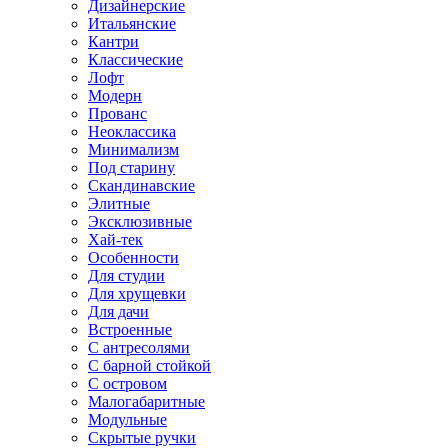
Дизайнерские
Итальянские
Кантри
Классические
Лофт
Модерн
Прованс
Неоклассика
Минимализм
Под старину
Скандинавские
Элитные
Эксклюзивные
Хай-тек
Особенности
Для студии
Для хрущевки
Для дачи
Встроенные
С антресолями
С барной стойкой
С островом
Малогабаритные
Модульные
Скрытые ручки