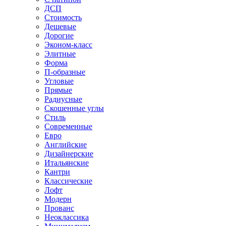
ДСП
Стоимость
Дешевые
Дорогие
Эконом-класс
Элитные
Форма
П-образные
Угловые
Прямые
Радиусные
Скошенные углы
Стиль
Современные
Евро
Английские
Дизайнерские
Итальянские
Кантри
Классические
Лофт
Модерн
Прованс
Неоклассика