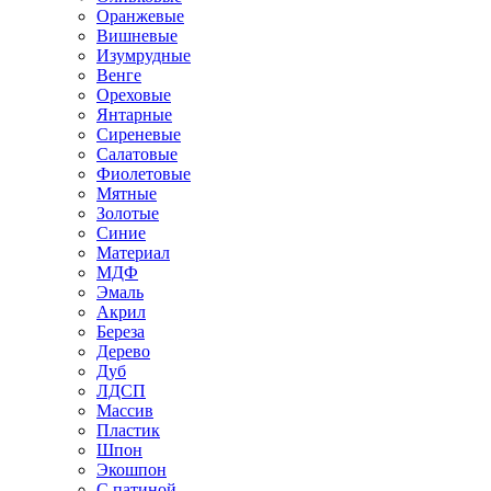
Оранжевые
Вишневые
Изумрудные
Венге
Ореховые
Янтарные
Сиреневые
Салатовые
Фиолетовые
Мятные
Золотые
Синие
Материал
МДФ
Эмаль
Акрил
Береза
Дерево
Дуб
ЛДСП
Массив
Пластик
Шпон
Экошпон
С патиной