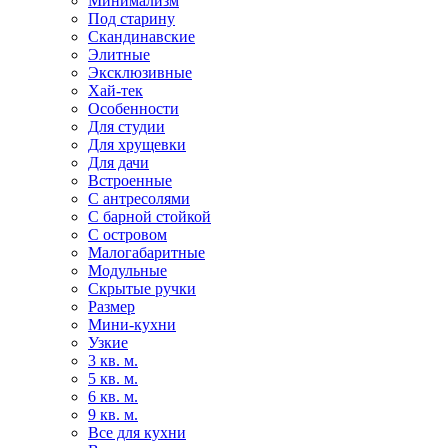
Минимализм
Под старину
Скандинавские
Элитные
Эксклюзивные
Хай-тек
Особенности
Для студии
Для хрущевки
Для дачи
Встроенные
С антресолями
С барной стойкой
С островом
Малогабаритные
Модульные
Скрытые ручки
Размер
Мини-кухни
Узкие
3 кв. м.
5 кв. м.
6 кв. м.
9 кв. м.
Все для кухни