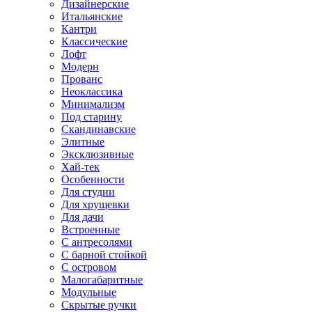
Дизайнерские
Итальянские
Кантри
Классические
Лофт
Модерн
Прованс
Неоклассика
Минимализм
Под старину
Скандинавские
Элитные
Эксклюзивные
Хай-тек
Особенности
Для студии
Для хрущевки
Для дачи
Встроенные
С антресолями
С барной стойкой
С островом
Малогабаритные
Модульные
Скрытые ручки