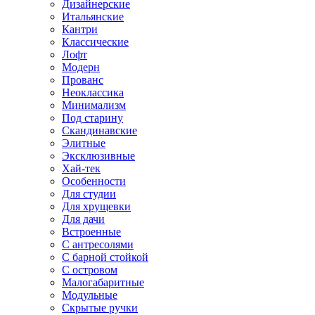
Дизайнерские
Итальянские
Кантри
Классические
Лофт
Модерн
Прованс
Неоклассика
Минимализм
Под старину
Скандинавские
Элитные
Эксклюзивные
Хай-тек
Особенности
Для студии
Для хрущевки
Для дачи
Встроенные
С антресолями
С барной стойкой
С островом
Малогабаритные
Модульные
Скрытые ручки