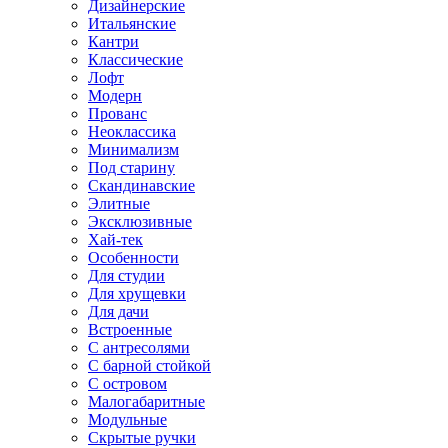
Дизайнерские
Итальянские
Кантри
Классические
Лофт
Модерн
Прованс
Неоклассика
Минимализм
Под старину
Скандинавские
Элитные
Эксклюзивные
Хай-тек
Особенности
Для студии
Для хрущевки
Для дачи
Встроенные
С антресолями
С барной стойкой
С островом
Малогабаритные
Модульные
Скрытые ручки